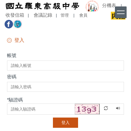
跳
分機表
|
到
收發信箱
會議記錄
|
|
管理
|
會員
主
要
內
容
登入
區
帳號
密碼
*
驗證碼
登入