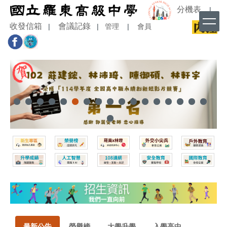
跳
分機表
|
到
收發信箱
會議記錄
|
|
管理
|
會員
主
要
內
容
區
最新公告
榮譽榜
大學升學
入學高中