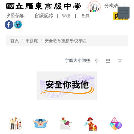
跳
分機表
|
到
收發信箱
會議記錄
|
|
管理
|
會員
主
要
內
容
首頁
學務處
安全教育重點學校專區
區
字體大小調整
小
中
大