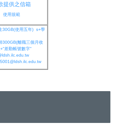
歌提供之信箱
使用規範
0GB(使用五年) s+學
300GB(離職三個月收
t+"差勤帳號數字"
sh.ilc.edu.tw
001@ldsh.ilc.edu.tw