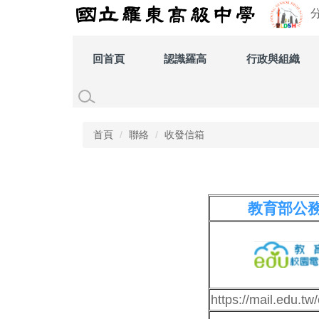
跳
到
主
要
回首頁
認識羅高
行政與組織
內
容
區
首頁
聯絡
收發信箱
教育部公
https://mail.edu.tw