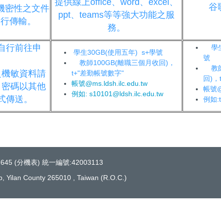
提供線上office、word、excel、
谷
機密性之文件
ppt、teams等等強大功能之服
進行傳輸。
務。
自行前往申
學生3
學生30GB(使用五年) s+學號
號
。
教師100GB(離職三個月收回)，
教師
之機敏資料請
t+"差勤帳號數字"
回)，
帳號@ms.ldsh.ilc.edu.tw
，密碼以其他
帳號@ld
例如: s10101@ldsh.ilc.edu.tw
式傳送。
例如:t5
45 (
分機表
) 統一編號:42003113
 Yilan County 265010 , Taiwan (R.O.C.)