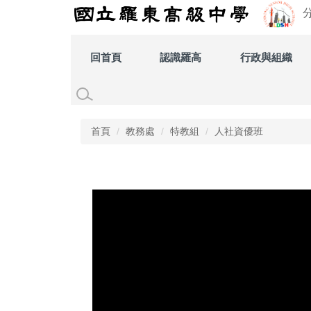
跳
到
主
要
回首頁
認識羅高
行政與組織
內
容
區
首頁
教務處
特教組
人社資優班