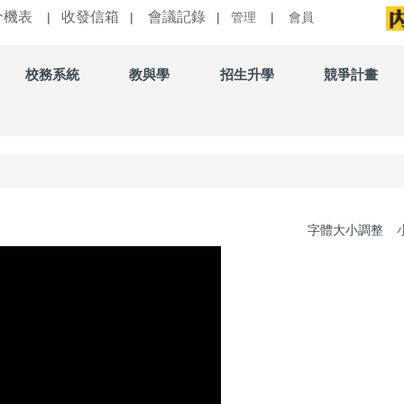
分機表
收發信箱
會議記錄
|
|
|
管理
|
會員
校務系統
教與學
招生升學
競爭計畫
字體大小調整