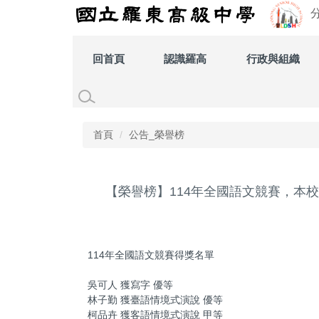
跳
到
主
要
回首頁
認識羅高
行政與組織
內
容
區
首頁
公告_榮譽榜
【榮譽榜】114年全國語文競賽，本
114年全國語文競賽得獎名單
吳可人 獲寫字 優等
林子勤 獲臺語情境式演說 優等
柯品卉 獲客語情境式演說 甲等