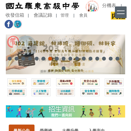
跳
分機表
|
到
收發信箱
會議記錄
|
|
管理
|
會員
主
要
內
容
區
最新公告
榮譽榜
大學升學
入學高中