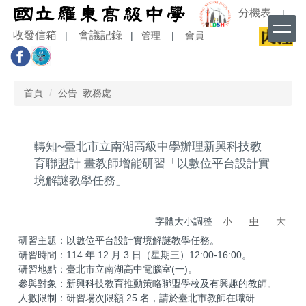
跳
分機表
|
到
收發信箱
會議記錄
|
|
管理
|
會員
主
要
內
容
首頁
公告_教務處
區
轉知~臺北市立南湖高級中學辦理新興科技教
育聯盟計 畫教師增能研習「以數位平台設計實
境解謎教學任務」
字體大小調整
小
中
大
研習主題：以數位平台設計實境解謎教學任務。
研習時間：114 年 12 月 3 日（星期三）12:00-16:00。
研習地點：臺北市立南湖高中電腦室(一)。
參與對象：新興科技教育推動策略聯盟學校及有興趣的教師。
人數限制：研習場次限額 25 名，請於臺北市教師在職研