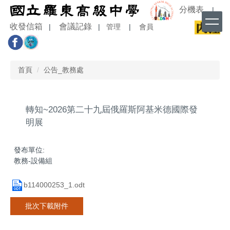
跳
分機表
|
到
收發信箱
會議記錄
|
|
管理
|
會員
主
要
內
容
首頁
公告_教務處
區
轉知~2026第二十九屆俄羅斯阿基米德國際發
明展
發布單位:
教務-設備組
b114000253_1.odt
批次下載附件