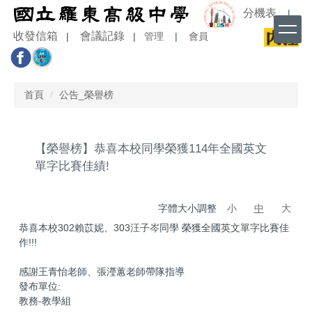
跳
分機表
|
到
收發信箱
會議記錄
|
|
管理
|
會員
主
要
內
容
首頁
公告_榮譽榜
區
【榮譽榜】恭喜本校同學榮獲114年全國英文
單字比賽佳績!
字體大小調整
小
中
大
恭喜本校302賴苡妮、303汪子岑同學 榮獲全國英文單字比賽佳
作!!!
感謝王青怡老師、張瀅蕙老師帶隊指導
發布單位:
教務-教學組