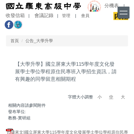
跳
分機表
|
到
收發信箱
會議記錄
|
|
管理
|
會員
主
要
內
容
首頁
公告_大學升學
區
【大學升學】國立屏東大學115學年度文化發
展學士學位學程原住民專班入學招生資訊，請
有興趣的同學留意相關期程
字體大小調整
小
中
大
相關內容請參閱附件
發布單位:
教務-實研組
[來文]國立屏東大學115學年度文化發展學士學位學程原住民專