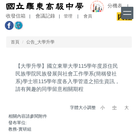
跳
分機表
|
到
收發信箱
會議記錄
|
|
管理
|
會員
主
要
內
容
首頁
公告_大學升學
區
【大學升學】國立東華大學115學年度原住民
民族學院民族發展與社會工作學系(簡稱發社
系)學士班115學年度各入學管道之招生資訊，
請有興趣的同學留意相關期程
字體大小調整
小
中
大
相關內容請參閱附件
發布單位:
教務-實研組