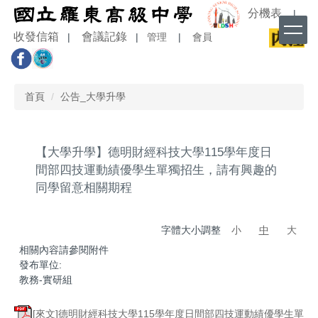
跳
分機表
|
到
收發信箱
會議記錄
|
|
管理
|
會員
主
要
內
容
首頁
公告_大學升學
區
【大學升學】德明財經科技大學115學年度日
間部四技運動績優學生單獨招生，請有興趣的
同學留意相關期程
字體大小調整
小
中
大
相關內容請參閱附件
發布單位:
教務-實研組
[來文]德明財經科技大學115學年度日間部四技運動績優學生單