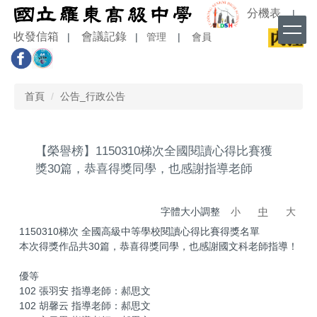
跳
分機表
|
到
收發信箱
會議記錄
|
|
管理
|
會員
主
要
內
容
首頁
公告_行政公告
區
【榮譽榜】1150310梯次全國閱讀心得比賽獲
獎30篇，恭喜得獎同學，也感謝指導老師
字體大小調整
小
中
大
1150310梯次 全國高級中等學校閱讀心得比賽得獎名單
本次得獎作品共30篇，恭喜得獎同學，也感謝國文科老師指導！
優等
102 張羽安 指導老師：郝思文
102 胡馨云 指導老師：郝思文