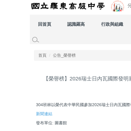
跳
到
主
要
回首頁
認識羅高
行政與組織
內
容
區
首頁
公告_榮譽榜
【榮譽榜】2026瑞士日內瓦國際發明
304班林以榮代表中華民國參加2026瑞士日內瓦
新聞連結
發布單位:
圖書館