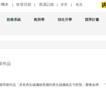
分機表
收發信箱
會議記錄
|
|
|
管理
|
會員
校務系統
教與學
招生升學
競爭計畫
展作品
國際發明展作品「具有再生碳纖維墊層的再生碳纖維足弓鞋墊」榮獲金牌、