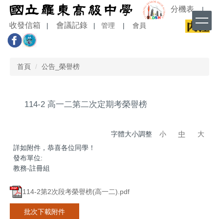
跳
分機表
|
到
收發信箱
會議記錄
|
|
管理
|
會員
主
要
內
容
首頁
公告_榮譽榜
區
114-2 高一二第二次定期考榮譽榜
字體大小調整
小
中
大
詳如附件，恭喜各位同學！
發布單位:
教務-註冊組
114-2第2次段考榮譽榜(高一二).pdf
批次下載附件