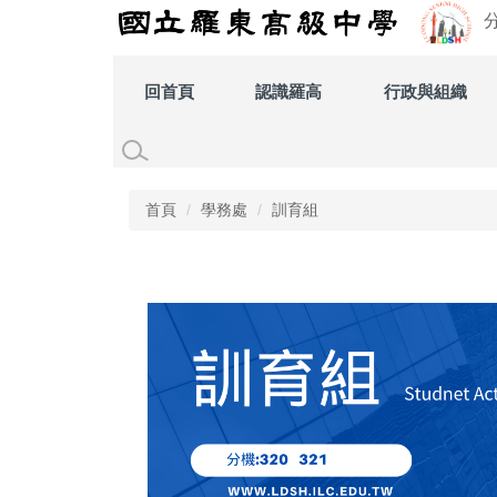
跳
到
主
要
回首頁
認識羅高
行政與組織
內
容
區
首頁
學務處
訓育組