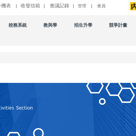
分機表
收發信箱
會議記錄
|
|
|
管理
|
會員
校務系統
教與學
招生升學
競爭計畫